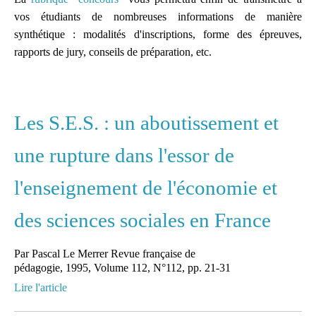
Une liste de diffusion
vos étudiants de nombreuses informations de manière
dédiée à la préparation
synthétique : modalités d'inscriptions, forme des épreuves,
des concours pour
rapports de jury, conseils de préparation, etc.
mutualiser et se motiver
Espace dédié aux tuteurs
et formateurs
Les S.E.S. : un aboutissement et
une rupture dans l'essor de
Espace réservé pour
mutualiser ses outils,
l'enseignement de l'économie et
idées et questionnements
des sciences sociales en France
Par Pascal Le Merrer Revue française de
pédagogie, 1995, Volume 112, N°112, pp. 21-31
Lire l'article