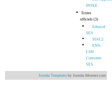
INSEE
Textes
officiels
(3)
Eduscol
SES
SIAC2
ENS-
LSH
Concours
SES
Joomla Templates
by Joomla-Monster.com