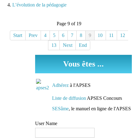
L’évolution de la pédagogie
Page 9 of 19
Start
Prev
4
5
6
7
8
9
10
11
12
13
Next
End
Vous êtes ...
Adhérez
à l'APSES
Liste de diffusion
APSES Concours
SESâme
, le manuel en ligne de l'APSES
User Name