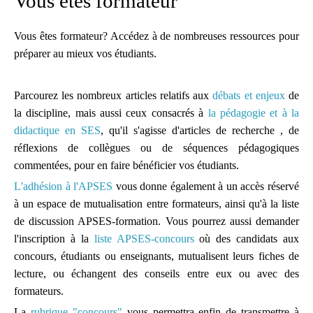
Vous êtes formateur
Découvrez et analysez
Vous êtes formateur? Accédez à de nombreuses ressources pour
des séquences
préparer au mieux vos étudiants.
pédagogiques réellement
mises en oeuvre dans les
Parcourez les nombreux articles relatifs aux
débats et enjeux
de
classes.
la discipline, mais aussi ceux consacrés à
la pédagogie et à la
didactique en SES
Des conseils de
, qu'il s'agisse d'articles de recherche , de
réflexions de collègues ou de séquences pédagogiques
préparation
commentées, pour en faire bénéficier vos étudiants.
Des pistes de travail et
L'adhésion à l'APSES
vous donne également à un accès réservé
des conseils de lecture
à un espace de mutualisation entre formateurs, ainsi qu'à la liste
mis à la disposition de
de discussion APSES-formation.
Vous pourrez aussi demander
tous
l'inscription à la
liste APSES-concours
où des candidats aux
concours, étudiants ou enseignants, mutualisent leurs fiches de
L'accès à une liste de
lecture, ou échangent des conseils entre eux ou avec des
diffusion
formateurs.
La
rubrique "concours"
vous permettra enfin de transmettre à