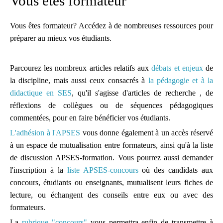
Vous êtes formateur
Découvrez et analysez
Vous êtes formateur? Accédez à de nombreuses ressources pour
des séquences
préparer au mieux vos étudiants.
pédagogiques réellement
mises en oeuvre dans les
Parcourez les nombreux articles relatifs aux
débats et enjeux
de
classes.
la discipline, mais aussi ceux consacrés à
la pédagogie et à la
didactique en SES
Des conseils de
, qu'il s'agisse d'articles de recherche , de
réflexions de collègues ou de séquences pédagogiques
préparation
commentées, pour en faire bénéficier vos étudiants.
Des pistes de travail et
L'adhésion à l'APSES
vous donne également à un accès réservé
des conseils de lecture
à un espace de mutualisation entre formateurs, ainsi qu'à la liste
mis à la disposition de
de discussion APSES-formation.
Vous pourrez aussi demander
tous
l'inscription à la
liste APSES-concours
où des candidats aux
concours, étudiants ou enseignants, mutualisent leurs fiches de
L'accès à une liste de
lecture, ou échangent des conseils entre eux ou avec des
diffusion
formateurs.
La
rubrique "concours"
vous permettra enfin de transmettre à