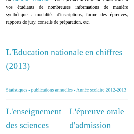
Une liste de diffusion
vos étudiants de nombreuses informations de manière
dédiée à la préparation
synthétique : modalités d'inscriptions, forme des épreuves,
des concours pour
rapports de jury, conseils de préparation, etc.
mutualiser et se motiver
Espace dédié aux tuteurs
et formateurs
L'Education nationale en chiffres
(2013)
Espace réservé pour
mutualiser ses outils,
idées et questionnements
Statistiques - publications annuelles - Année scolaire 2012-2013
L'enseignement
L'épreuve orale
des sciences
d'admission