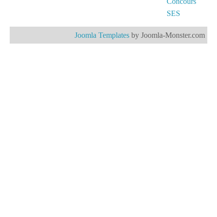
Concours
SES
Joomla Templates
by Joomla-Monster.com