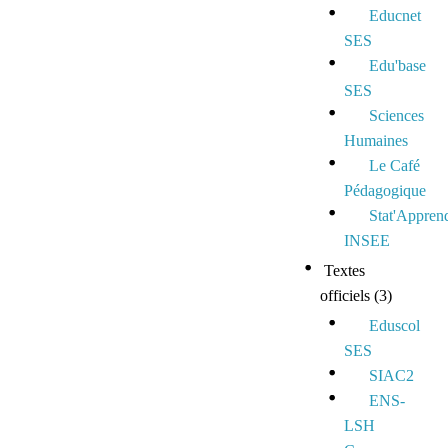
Educnet
SES
Edu'base
SES
Sciences
Humaines
Le Café
Pédagogique
Stat'Appren
INSEE
Textes
officiels
(3)
Eduscol
SES
SIAC2
ENS-
LSH