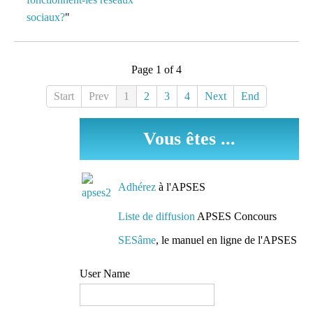
sociaux?
"
Page 1 of 4
Start
Prev
1
2
3
4
Next
End
Vous êtes ...
Adhérez
à l'APSES
Liste de diffusion
APSES Concours
SESâme
, le manuel en ligne de l'APSES
User Name