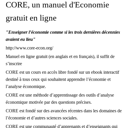
CORE, un manuel d'Economie
Découvrez et analysez
gratuit en ligne
des séquences
pédagogiques réellement
"Enseigner l’économie comme si les trois dernières décennies
mises en oeuvre dans les
avaient eu lieu"
classes.
http://www.core-econ.org/
Des conseils de
Manuel en ligne gratuit (en anglais et en français), il suffit de
préparation
s’inscrire
CORE est un cours en accès libre fondé sur un ebook interactif
Des pistes de travail et
destiné à tous ceux qui souhaitent apprendre l’économie et
des conseils de lecture
l’analyse économique.
mis à la disposition de
CORE est une méthode d’apprentissage des outils d’analyse
tous
économique motivée par des questions précises.
L'accès à une liste de
CORE est fondé sur des avancées récentes dans les domaines de
diffusion
l’économie et d’autres sciences sociales.
CORE est une communauté d’apprenants et d’enseignants qui