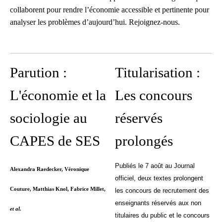
Une liste de diffusion
collaborent pour rendre l’économie accessible et pertinente pour
dédiée à la préparation
analyser les problèmes d’aujourd’hui. Rejoignez-nous.
des concours pour
mutualiser et se motiver
Parution :
Espace dédié aux tuteurs
Titularisation :
et formateurs
L'économie et la
Les concours
Espace réservé pour
sociologie au
réservés
mutualiser ses outils,
idées et questionnements
CAPES de SES
prolongés
Publiés le 7 août au Journal
Alexandra Raedecker, Véronique
officiel, deux textes prolongent
Couture, Matthias Knol, Fabrice Millet,
les concours de recrutement des
enseignants réservés aux non
et al.
titulaires du public et le concours