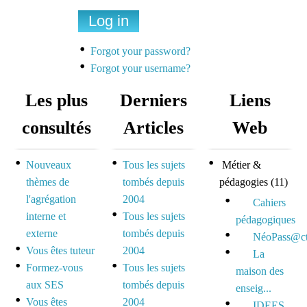
Une liste de diffusion
dédiée à la préparation
Forgot your password?
des concours pour
Forgot your username?
mutualiser et se motiver
Les plus
Derniers
Liens
Espace dédié aux tuteurs
consultés
Articles
Web
et formateurs
Nouveaux
Tous les sujets
Métier &
Espace réservé pour
thèmes de
tombés depuis
pédagogies
(11)
mutualiser ses outils,
l'agrégation
2004
idées et questionnements
Cahiers
interne et
Tous les sujets
pédagogiques
externe
tombés depuis
NéoPass@ct
Vous êtes tuteur
2004
La
Formez-vous
Tous les sujets
maison des
aux SES
tombés depuis
enseig...
Vous êtes
2004
IDEES