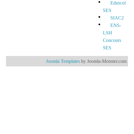
Eduscol
SES
SIAC2
ENS-
LSH
Concours
SES
Joomla Templates
by Joomla-Monster.com