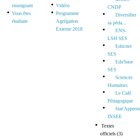
enseignant
Vidéos
CNDP
Vous êtes
Programme
Diversifier
étudiant
Agrégation
sa péda...
Externe 2018
ENS-
LSH SES
Educnet
SES
Edu'base
SES
Sciences
Humaines
Le Café
Pédagogique
Stat'Appren
INSEE
Textes
officiels
(3)