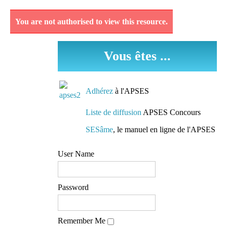
Pédagogie
You are not authorised to view this resource.
Découvrez et analysez
des séquences
Vous êtes ...
pédagogiques réellement
mises en oeuvre dans les
classes.
Adhérez
à l'APSES
Des conseils de
Liste de diffusion
APSES Concours
préparation
SESâme
, le manuel en ligne de l'APSES
Des pistes de travail et
User Name
des conseils de lecture
mis à la disposition de
tous
Password
L'accès à une liste de
Remember Me
diffusion