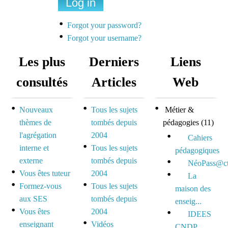
Une liste de diffusion
dédiée à la préparation
Forgot your password?
des concours pour
Forgot your username?
mutualiser et se motiver
Les plus
Derniers
Liens
Espace dédié aux tuteurs
consultés
Articles
Web
et formateurs
Nouveaux
Tous les sujets
Métier &
Espace réservé pour
thèmes de
tombés depuis
pédagogies
(11)
mutualiser ses outils,
l'agrégation
2004
idées et questionnements
Cahiers
interne et
Tous les sujets
pédagogiques
externe
tombés depuis
NéoPass@ct
Vous êtes tuteur
2004
La
Formez-vous
Tous les sujets
maison des
aux SES
tombés depuis
enseig...
Vous êtes
2004
IDEES
enseignant
Vidéos
CNDP