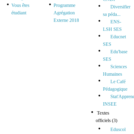
Vous êtes
Programme
Diversifier
étudiant
Agrégation
sa péda...
Externe 2018
ENS-
LSH SES
Educnet
SES
Edu'base
SES
Sciences
Humaines
Le Café
Pédagogique
Stat'Appren
INSEE
Textes
officiels
(3)
Eduscol