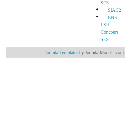
SES
SIAC2
ENS-
LSH
Concours
SES
Joomla Templates
by Joomla-Monster.com