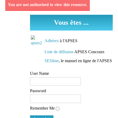
You are not authorised to view this resource.
Découvrez et analysez
des séquences
Vous êtes ...
pédagogiques réellement
mises en oeuvre dans les
classes.
Adhérez
à l'APSES
Des conseils de
Liste de diffusion
APSES Concours
préparation
SESâme
, le manuel en ligne de l'APSES
Des pistes de travail et
User Name
des conseils de lecture
mis à la disposition de
tous
Password
L'accès à une liste de
Remember Me
diffusion