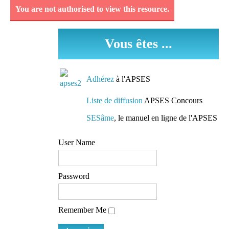
You are not authorised to view this resource.
Découvrez et analysez
des séquences
Vous êtes ...
pédagogiques réellement
mises en oeuvre dans les
classes.
Adhérez
à l'APSES
Des conseils de
Liste de diffusion
APSES Concours
préparation
SESâme
, le manuel en ligne de l'APSES
Des pistes de travail et
User Name
des conseils de lecture
mis à la disposition de
tous
Password
L'accès à une liste de
Remember Me
diffusion