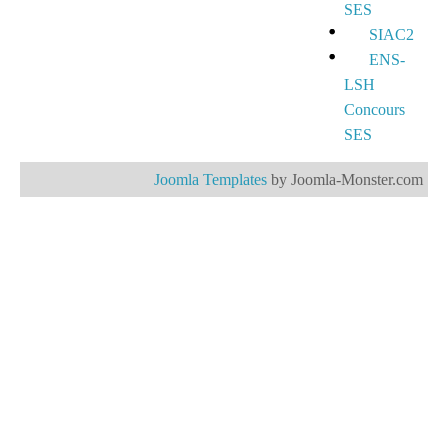
SES
SIAC2
ENS-
LSH
Concours
SES
Joomla Templates
by Joomla-Monster.com