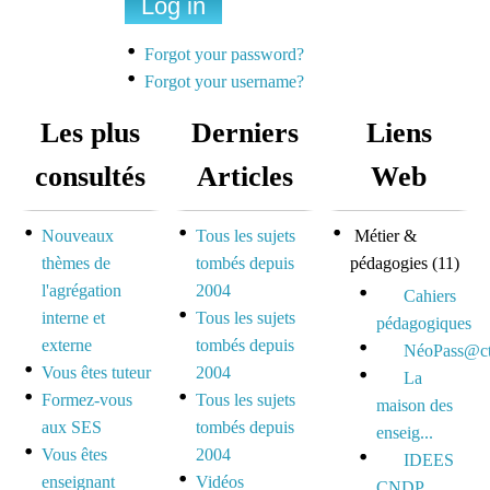
Une liste de diffusion
dédiée à la préparation
Forgot your password?
des concours pour
Forgot your username?
mutualiser et se motiver
Les plus
Derniers
Liens
Espace dédié aux tuteurs
consultés
Articles
Web
et formateurs
Nouveaux
Tous les sujets
Métier &
Espace réservé pour
thèmes de
tombés depuis
pédagogies
(11)
mutualiser ses outils,
l'agrégation
2004
idées et questionnements
Cahiers
interne et
Tous les sujets
pédagogiques
externe
tombés depuis
NéoPass@ct
Vous êtes tuteur
2004
La
Formez-vous
Tous les sujets
maison des
aux SES
tombés depuis
enseig...
Vous êtes
2004
IDEES
enseignant
Vidéos
CNDP