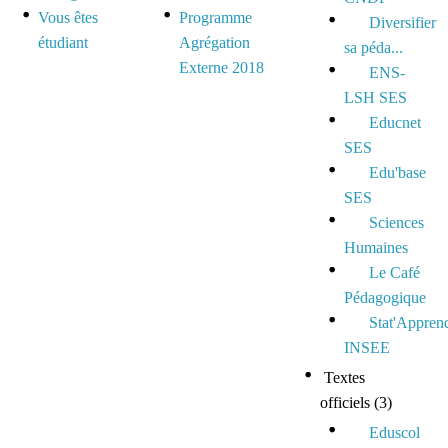
Vous êtes
Programme
Diversifier
étudiant
Agrégation
sa péda...
Externe 2018
ENS-
LSH SES
Educnet
SES
Edu'base
SES
Sciences
Humaines
Le Café
Pédagogique
Stat'Appren
INSEE
Textes
officiels
(3)
Eduscol