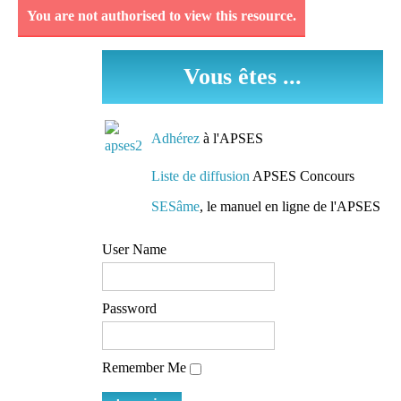
You are not authorised to view this resource.
Découvrez et analysez
des séquences
Vous êtes ...
pédagogiques réellement
mises en oeuvre dans les
classes.
Adhérez
à l'APSES
Des conseils de
Liste de diffusion
APSES Concours
préparation
SESâme
, le manuel en ligne de l'APSES
Des pistes de travail et
User Name
des conseils de lecture
mis à la disposition de
tous
Password
L'accès à une liste de
Remember Me
diffusion