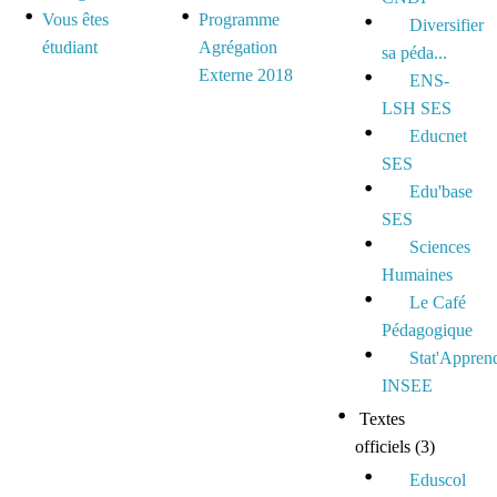
Vous êtes
Programme
Diversifier
étudiant
Agrégation
sa péda...
Externe 2018
ENS-
LSH SES
Educnet
SES
Edu'base
SES
Sciences
Humaines
Le Café
Pédagogique
Stat'Appren
INSEE
Textes
officiels
(3)
Eduscol