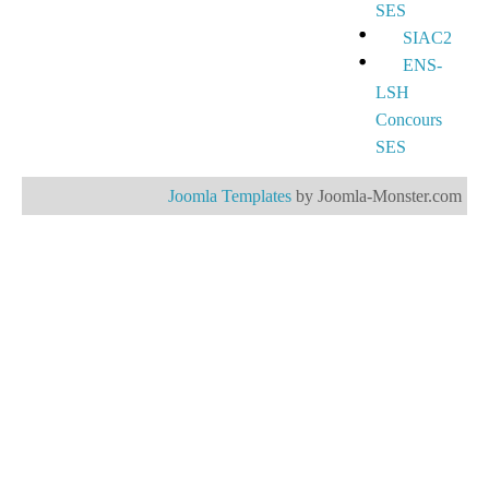
SES
SIAC2
ENS-
LSH
Concours
SES
Joomla Templates
by Joomla-Monster.com