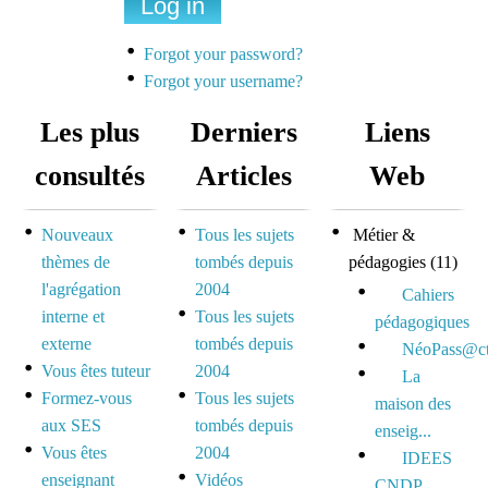
Une liste de diffusion
dédiée à la préparation
Forgot your password?
des concours pour
Forgot your username?
mutualiser et se motiver
Les plus
Derniers
Liens
Espace dédié aux tuteurs
consultés
Articles
Web
et formateurs
Nouveaux
Tous les sujets
Métier &
Espace réservé pour
thèmes de
tombés depuis
pédagogies
(11)
mutualiser ses outils,
l'agrégation
2004
idées et questionnements
Cahiers
interne et
Tous les sujets
pédagogiques
externe
tombés depuis
NéoPass@ct
Vous êtes tuteur
2004
La
Formez-vous
Tous les sujets
maison des
aux SES
tombés depuis
enseig...
Vous êtes
2004
IDEES
enseignant
Vidéos
CNDP