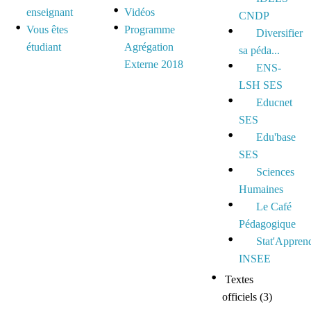
enseignant
Vidéos
CNDP
Vous êtes
Programme
Diversifier
étudiant
Agrégation
sa péda...
Externe 2018
ENS-
LSH SES
Educnet
SES
Edu'base
SES
Sciences
Humaines
Le Café
Pédagogique
Stat'Appren
INSEE
Textes
officiels
(3)