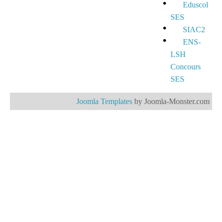
Eduscol
SES
SIAC2
ENS-
LSH
Concours
SES
Joomla Templates
by Joomla-Monster.com