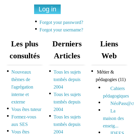
Une liste de diffusion
dédiée à la préparation
Forgot your password?
des concours pour
Forgot your username?
mutualiser et se motiver
Les plus
Derniers
Liens
Espace dédié aux tuteurs
consultés
Articles
Web
et formateurs
Nouveaux
Tous les sujets
Métier &
Espace réservé pour
thèmes de
tombés depuis
pédagogies
(11)
mutualiser ses outils,
l'agrégation
2004
idées et questionnements
Cahiers
interne et
Tous les sujets
pédagogiques
externe
tombés depuis
NéoPass@ct
Vous êtes tuteur
2004
La
Formez-vous
Tous les sujets
maison des
aux SES
tombés depuis
enseig...
Vous êtes
2004
IDEES