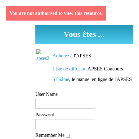
Pédagogie
You are not authorised to view this resource.
Découvrez et analysez
des séquences
Vous êtes ...
pédagogiques réellement
mises en oeuvre dans les
classes.
Adhérez
à l'APSES
Des conseils de
Liste de diffusion
APSES Concours
préparation
SESâme
, le manuel en ligne de l'APSES
Des pistes de travail et
User Name
des conseils de lecture
mis à la disposition de
tous
Password
L'accès à une liste de
Remember Me
diffusion