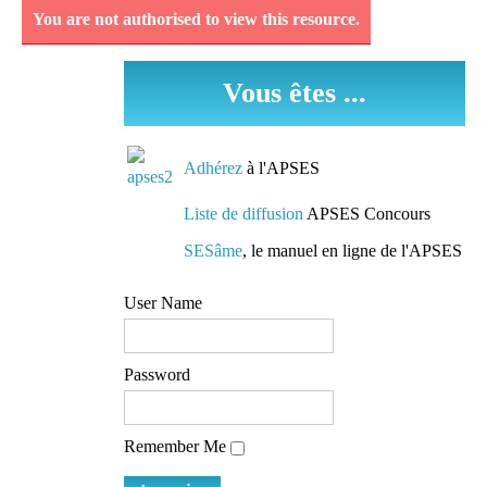
You are not authorised to view this resource.
Découvrez et analysez
des séquences
Vous êtes ...
pédagogiques réellement
mises en oeuvre dans les
classes.
Adhérez
à l'APSES
Des conseils de
Liste de diffusion
APSES Concours
préparation
SESâme
, le manuel en ligne de l'APSES
Des pistes de travail et
User Name
des conseils de lecture
mis à la disposition de
tous
Password
L'accès à une liste de
Remember Me
diffusion