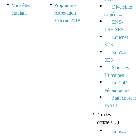
Vous êtes
Programme
Diversifier
étudiant
Agrégation
sa péda...
Externe 2018
ENS-
LSH SES
Educnet
SES
Edu'base
SES
Sciences
Humaines
Le Café
Pédagogique
Stat'Appren
INSEE
Textes
officiels
(3)
Eduscol