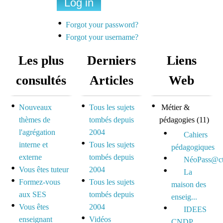
Une liste de diffusion
dédiée à la préparation
Forgot your password?
des concours pour
Forgot your username?
mutualiser et se motiver
Les plus
Derniers
Liens
Espace dédié aux tuteurs
consultés
Articles
Web
et formateurs
Nouveaux
Tous les sujets
Métier &
Espace réservé pour
thèmes de
tombés depuis
pédagogies
(11)
mutualiser ses outils,
l'agrégation
2004
idées et questionnements
Cahiers
interne et
Tous les sujets
pédagogiques
externe
tombés depuis
NéoPass@ct
Vous êtes tuteur
2004
La
Formez-vous
Tous les sujets
maison des
aux SES
tombés depuis
enseig...
Vous êtes
2004
IDEES
enseignant
Vidéos
CNDP