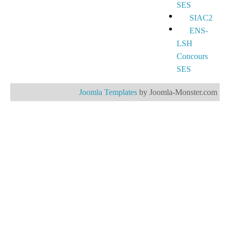
SES
SIAC2
ENS-
LSH
Concours
SES
Joomla Templates
by Joomla-Monster.com