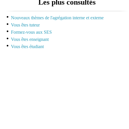
Les plus consultés
dédiée à la préparation
des concours pour
mutualiser et se motiver
Nouveaux thèmes de l'agrégation interne et externe
Vous êtes tuteur
Espace dédié aux tuteurs
Formez-vous aux SES
et formateurs
Vous êtes enseignant
Vous êtes étudiant
Espace réservé pour
mutualiser ses outils,
idées et questionnements