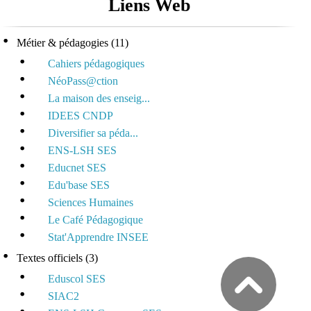
Liens Web
Métier & pédagogies
(11)
Cahiers pédagogiques
NéoPass@ction
La maison des enseig...
IDEES CNDP
Diversifier sa péda...
ENS-LSH SES
Educnet SES
Edu'base SES
Sciences Humaines
Le Café Pédagogique
Stat'Apprendre INSEE
Textes officiels
(3)
Eduscol SES
SIAC2