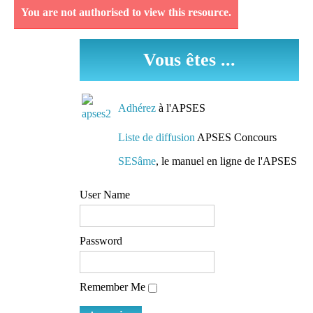
You are not authorised to view this resource.
Découvrez et analysez
des séquences
Vous êtes ...
pédagogiques réellement
mises en oeuvre dans les
classes.
Adhérez
à l'APSES
Des conseils de
Liste de diffusion
APSES Concours
préparation
SESâme
, le manuel en ligne de l'APSES
Des pistes de travail et
User Name
des conseils de lecture
mis à la disposition de
tous
Password
L'accès à une liste de
Remember Me
diffusion