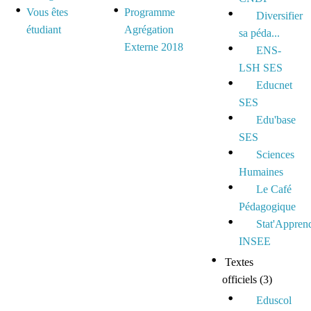
Vous êtes
Programme
Diversifier
étudiant
Agrégation
sa péda...
Externe 2018
ENS-
LSH SES
Educnet
SES
Edu'base
SES
Sciences
Humaines
Le Café
Pédagogique
Stat'Appren
INSEE
Textes
officiels
(3)
Eduscol