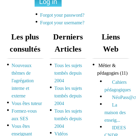
Une liste de diffusion
dédiée à la préparation
Forgot your password?
des concours pour
Forgot your username?
mutualiser et se motiver
Les plus
Derniers
Liens
Espace dédié aux tuteurs
consultés
Articles
Web
et formateurs
Nouveaux
Tous les sujets
Métier &
Espace réservé pour
thèmes de
tombés depuis
pédagogies
(11)
mutualiser ses outils,
l'agrégation
2004
idées et questionnements
Cahiers
interne et
Tous les sujets
pédagogiques
externe
tombés depuis
NéoPass@ct
Vous êtes tuteur
2004
La
Formez-vous
Tous les sujets
maison des
aux SES
tombés depuis
enseig...
Vous êtes
2004
IDEES
enseignant
Vidéos
CNDP