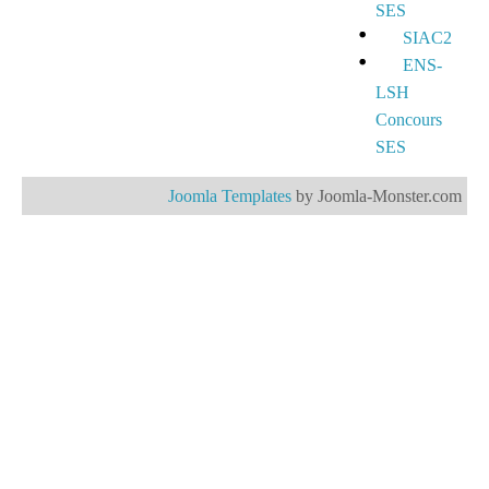
SES
SIAC2
ENS-
LSH
Concours
SES
Joomla Templates
by Joomla-Monster.com