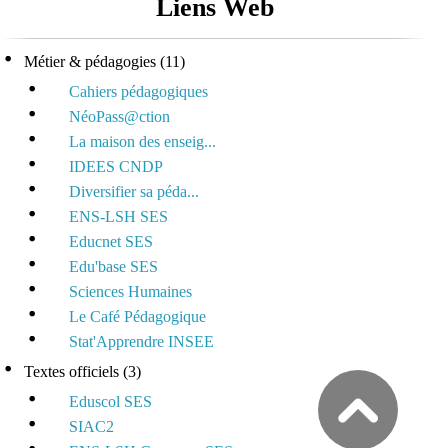
Liens Web
Métier & pédagogies
(11)
Cahiers pédagogiques
NéoPass@ction
La maison des enseig...
IDEES CNDP
Diversifier sa péda...
ENS-LSH SES
Educnet SES
Edu'base SES
Sciences Humaines
Le Café Pédagogique
Stat'Apprendre INSEE
Textes officiels
(3)
Eduscol SES
SIAC2