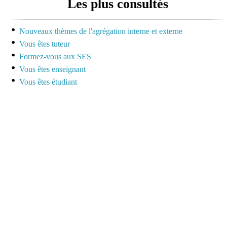
Les plus consultés
dédiée à la préparation
des concours pour
mutualiser et se motiver
Nouveaux thèmes de l'agrégation interne et externe
Vous êtes tuteur
Espace dédié aux tuteurs
Formez-vous aux SES
et formateurs
Vous êtes enseignant
Vous êtes étudiant
Espace réservé pour
mutualiser ses outils,
idées et questionnements