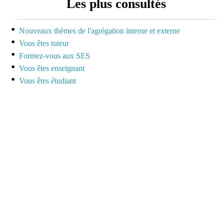
Les plus consultés
dédiée à la préparation
des concours pour
mutualiser et se motiver
Nouveaux thèmes de l'agrégation interne et externe
Vous êtes tuteur
Espace dédié aux tuteurs
Formez-vous aux SES
et formateurs
Vous êtes enseignant
Vous êtes étudiant
Espace réservé pour
mutualiser ses outils,
idées et questionnements