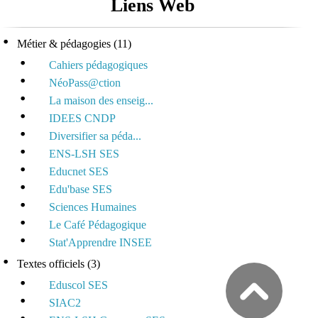
Liens Web
Métier & pédagogies
(11)
Cahiers pédagogiques
NéoPass@ction
La maison des enseig...
IDEES CNDP
Diversifier sa péda...
ENS-LSH SES
Educnet SES
Edu'base SES
Sciences Humaines
Le Café Pédagogique
Stat'Apprendre INSEE
Textes officiels
(3)
Eduscol SES
SIAC2