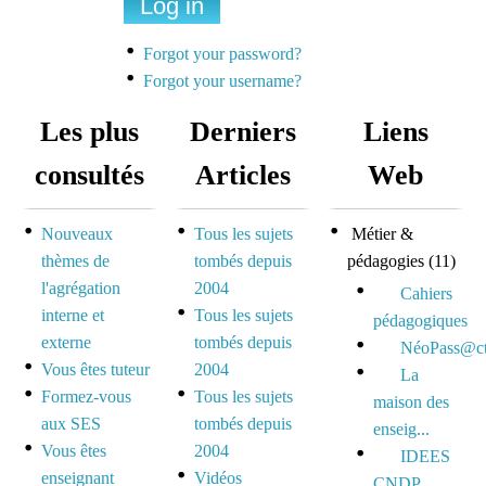
Une liste de diffusion
dédiée à la préparation
Forgot your password?
des concours pour
Forgot your username?
mutualiser et se motiver
Les plus
Derniers
Liens
Espace dédié aux tuteurs
consultés
Articles
Web
et formateurs
Nouveaux
Tous les sujets
Métier &
Espace réservé pour
thèmes de
tombés depuis
pédagogies
(11)
mutualiser ses outils,
l'agrégation
2004
idées et questionnements
Cahiers
interne et
Tous les sujets
pédagogiques
externe
tombés depuis
NéoPass@ct
Vous êtes tuteur
2004
La
Formez-vous
Tous les sujets
maison des
aux SES
tombés depuis
enseig...
Vous êtes
2004
IDEES
enseignant
Vidéos
CNDP