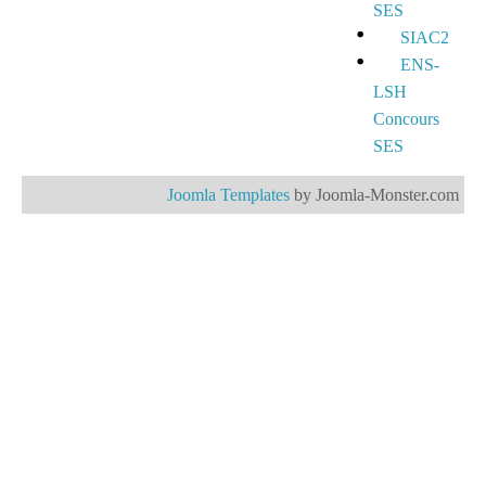
SES
SIAC2
ENS-
LSH
Concours
SES
Joomla Templates
by Joomla-Monster.com