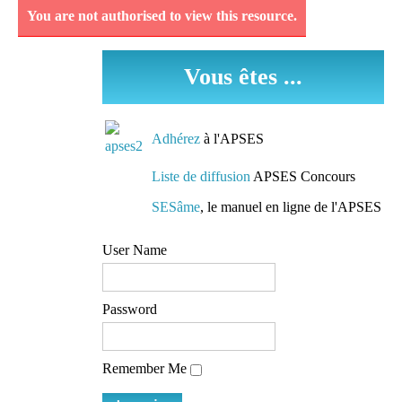
You are not authorised to view this resource.
Découvrez et analysez
des séquences
Vous êtes ...
pédagogiques réellement
mises en oeuvre dans les
classes.
Adhérez
à l'APSES
Des conseils de
Liste de diffusion
APSES Concours
préparation
SESâme
, le manuel en ligne de l'APSES
Des pistes de travail et
User Name
des conseils de lecture
mis à la disposition de
tous
Password
L'accès à une liste de
Remember Me
diffusion