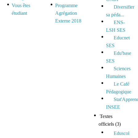
Vous êtes
Programme
Diversifier
étudiant
Agrégation
sa péda...
Externe 2018
ENS-
LSH SES
Educnet
SES
Edu'base
SES
Sciences
Humaines
Le Café
Pédagogique
Stat'Appren
INSEE
Textes
officiels
(3)
Eduscol