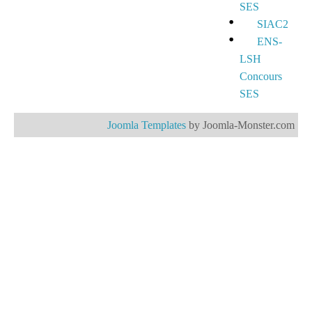
SES
SIAC2
ENS-
LSH
Concours
SES
Joomla Templates
by Joomla-Monster.com