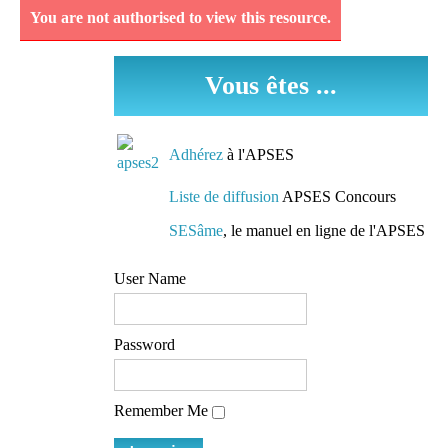
You are not authorised to view this resource.
Découvrez et analysez
des séquences
Vous êtes ...
pédagogiques réellement
mises en oeuvre dans les
classes.
Adhérez
à l'APSES
Des conseils de
Liste de diffusion
APSES Concours
préparation
SESâme
, le manuel en ligne de l'APSES
Des pistes de travail et
User Name
des conseils de lecture
mis à la disposition de
tous
Password
L'accès à une liste de
Remember Me
diffusion