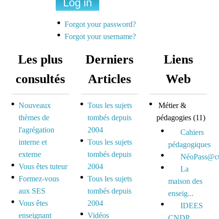
Une liste de diffusion
dédiée à la préparation
Forgot your password?
des concours pour
Forgot your username?
mutualiser et se motiver
Les plus
Derniers
Liens
Espace dédié aux tuteurs
consultés
Articles
Web
et formateurs
Nouveaux
Tous les sujets
Métier &
Espace réservé pour
thèmes de
tombés depuis
pédagogies
(11)
mutualiser ses outils,
l'agrégation
2004
idées et questionnements
Cahiers
interne et
Tous les sujets
pédagogiques
externe
tombés depuis
NéoPass@ct
Vous êtes tuteur
2004
La
Formez-vous
Tous les sujets
maison des
aux SES
tombés depuis
enseig...
Vous êtes
2004
IDEES
enseignant
Vidéos
CNDP