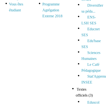
Vous êtes
Programme
Diversifier
étudiant
Agrégation
sa péda...
Externe 2018
ENS-
LSH SES
Educnet
SES
Edu'base
SES
Sciences
Humaines
Le Café
Pédagogique
Stat'Appren
INSEE
Textes
officiels
(3)
Eduscol