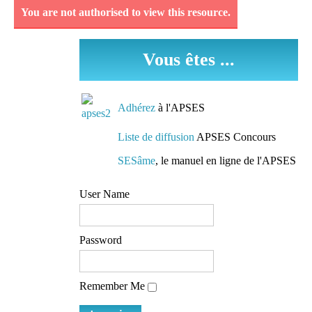
You are not authorised to view this resource.
Découvrez et analysez
des séquences
Vous êtes ...
pédagogiques réellement
mises en oeuvre dans les
classes.
Adhérez
à l'APSES
Des conseils de
Liste de diffusion
APSES Concours
préparation
SESâme
, le manuel en ligne de l'APSES
Des pistes de travail et
User Name
des conseils de lecture
mis à la disposition de
tous
Password
L'accès à une liste de
Remember Me
diffusion