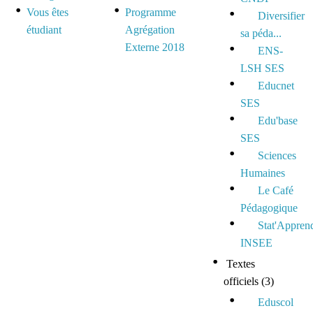
Vous êtes
Programme
Diversifier
étudiant
Agrégation
sa péda...
Externe 2018
ENS-
LSH SES
Educnet
SES
Edu'base
SES
Sciences
Humaines
Le Café
Pédagogique
Stat'Appren
INSEE
Textes
officiels
(3)
Eduscol