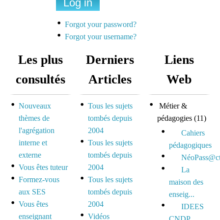
Une liste de diffusion
dédiée à la préparation
Forgot your password?
des concours pour
Forgot your username?
mutualiser et se motiver
Les plus
Derniers
Liens
Espace dédié aux tuteurs
consultés
Articles
Web
et formateurs
Nouveaux
Tous les sujets
Métier &
Espace réservé pour
thèmes de
tombés depuis
pédagogies
(11)
mutualiser ses outils,
l'agrégation
2004
idées et questionnements
Cahiers
interne et
Tous les sujets
pédagogiques
externe
tombés depuis
NéoPass@ct
Vous êtes tuteur
2004
La
Formez-vous
Tous les sujets
maison des
aux SES
tombés depuis
enseig...
Vous êtes
2004
IDEES
enseignant
Vidéos
CNDP