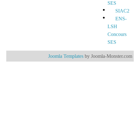
SES
SIAC2
ENS-
LSH
Concours
SES
Joomla Templates
by Joomla-Monster.com