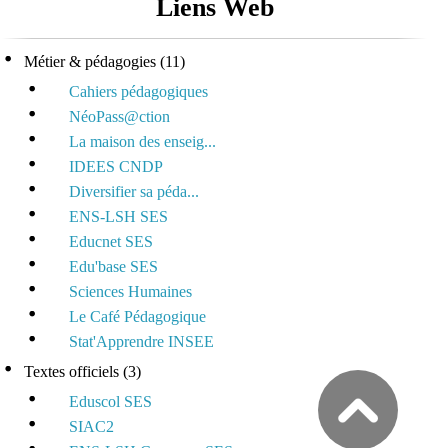
Liens Web
Métier & pédagogies
(11)
Cahiers pédagogiques
NéoPass@ction
La maison des enseig...
IDEES CNDP
Diversifier sa péda...
ENS-LSH SES
Educnet SES
Edu'base SES
Sciences Humaines
Le Café Pédagogique
Stat'Apprendre INSEE
Textes officiels
(3)
Eduscol SES
SIAC2