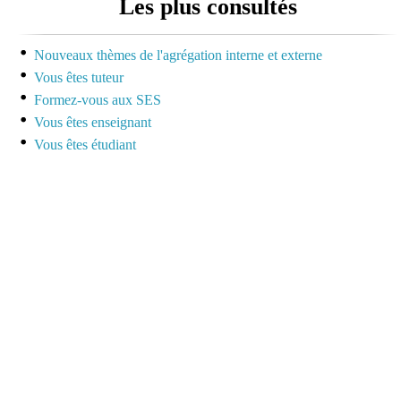
Les plus consultés
dédiée à la préparation
des concours pour
mutualiser et se motiver
Nouveaux thèmes de l'agrégation interne et externe
Vous êtes tuteur
Espace dédié aux tuteurs
Formez-vous aux SES
et formateurs
Vous êtes enseignant
Vous êtes étudiant
Espace réservé pour
mutualiser ses outils,
idées et questionnements