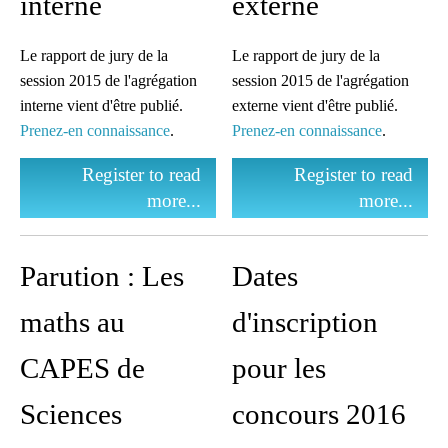
interne
externe
Une liste de diffusion
dédiée à la préparation
Le rapport de jury de la
Le rapport de jury de la
des concours pour
session 2015 de l'agrégation
session 2015 de l'agrégation
mutualiser et se motiver
interne vient d'être publié.
externe vient d'être publié.
Prenez-en connaissance
.
Prenez-en connaissance
.
Espace dédié aux tuteurs
et formateurs
Register to read
Register to read
more...
more...
Espace réservé pour
mutualiser ses outils,
idées et questionnements
Parution : Les
Dates
maths au
d'inscription
CAPES de
pour les
Sciences
concours 2016