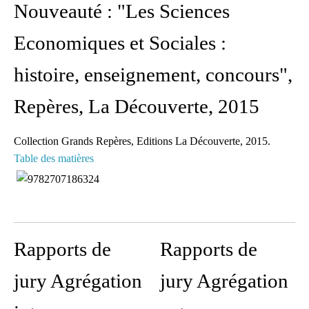
Nouveauté : "Les Sciences
Découvrez et analysez
Economiques et Sociales :
des séquences
pédagogiques réellement
histoire, enseignement, concours",
mises en oeuvre dans les
classes.
Repères, La Découverte, 2015
Des conseils de
Collection Grands Repères, Editions La Découverte, 2015.
préparation
Table des matières
Des pistes de travail et
des conseils de lecture
mis à la disposition de
tous
Rapports de
Rapports de
L'accès à une liste de
jury Agrégation
jury Agrégation
diffusion