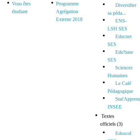
Vous êtes
Programme
Diversifier
étudiant
Agrégation
sa péda...
Externe 2018
ENS-
LSH SES
Educnet
SES
Edu'base
SES
Sciences
Humaines
Le Café
Pédagogique
Stat'Appren
INSEE
Textes
officiels
(3)
Eduscol