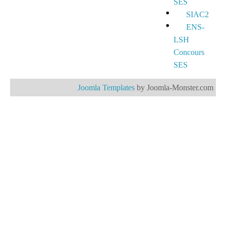
SES
SIAC2
ENS-
LSH
Concours
SES
Joomla Templates
by Joomla-Monster.com